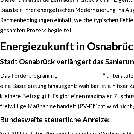
Baustein ihrer energetischen Modernisierung ins Aug
Rahmenbedingungen einhält, welche typischen Fehler
gesamten Prozess begleitet.
Energiezukunft in Osnabrüc
Stadt Osnabrück verlängert das Sanier
Das Förderprogramm „
Osnabrück saniert
“ unterstüt
eine Basisleistung hinausgeht; wählbar ist ein fixer
kleinere Betrag gilt. Es gibt einen maximalen Zuschus
freiwillige Maßnahme handelt (PV‑Pflicht wird nicht 
Bundesweite steuerliche Anreize:
Seit 2023 gilt für Photovoltaikmodule, Wechselrichte