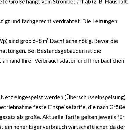
ete Größe hängt vom Strombedarf ab (z. B. Haushalt,
igt und fachgerecht verdrahtet. Die Leitungen
p) sind grob 6–8 m² Dachfläche nötig. Bevor die
schattungen. Bei Bestandsgebäuden ist die
t anhand Ihrer Verbrauchsdaten und Ihrer baulichen
e Netz eingespeist werden (Überschusseinspeisung).
betriebnahme feste Einspeisetarife, die nach Größe
ssatz als große. Aktuelle Tarife gelten jeweils für
st ein hoher Eigenverbrauch wirtschaftlicher, da der