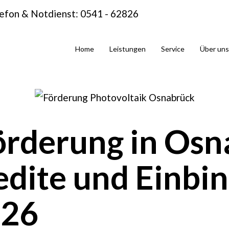
efon & Notdienst: 0541 - 62826
info@heinr
Home
Leistungen
Service
Über uns
örderung in Osn
dite und Einbin
026