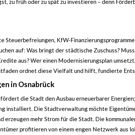
st, zu früh oder zu spät zu investieren – denn Förd
te Steuerbefreiungen, KfW‑Finanzierungsprogramme 
chen auf: Was bringt der städtische Zuschuss? Muss 
Kredite aus? Wer einen Modernisierungsplan umsetzt
faden ordnet diese Vielfalt und hilft, fundierte Ent
en in Osnabrück
0 fördert die Stadt den Ausbau erneuerbarer Energie
installiert. Die Stadtverwaltung möchte Eigentümer
d erzeugen mehr Strom für die Stadt. Die kommunalen
gentümer profitieren von einem engen Netzwerk aus l