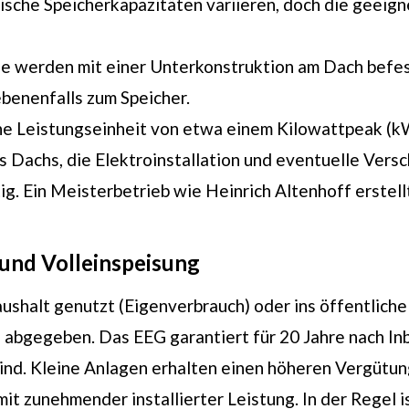
che Speicherkapazitäten variieren, doch die geeign
 werden mit einer Unterkonstruktion am Dach befest
benenfalls zum Speicher.
ne Leistungseinheit von etwa einem Kilowattpeak (kW
es Dachs, die Elektroinstallation und eventuelle Ver
g. Ein Meisterbetrieb wie Heinrich Altenhoff erstell
und Volleinspeisung
ushalt genutzt (Eigenverbrauch) oder ins öffentlich
 abgegeben. Das EEG garantiert für 20 Jahre nach In
ind. Kleine Anlagen erhalten einen höheren Vergütung
it zunehmender installierter Leistung. In der Regel i